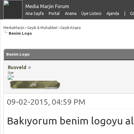
Media Marjin Forum
Ana Sayfa
Portal
Arama
Üye Listesi
Ajanda
|
Gr
MediaMarjin
›
Geyik & Muhabbet
›
Geyik Köşesi
Benim Logo
talama: 0
Benim Logo
Rusveld
Üye
09-02-2015, 04:59 PM
Bakıyorum benim logoyu al