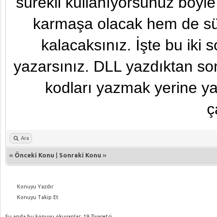
sürekli kullanıyorsunuz böyl
karmaşa olacak hem de sür
kalacaksınız. İşte bu iki
yazarsınız. DLL yazdıktan so
kodları yazmak yerine yazı
ç
Ara
«
Önceki Konu
|
Sonraki Konu
»
Konuyu Yazdır
Konuyu Takip Et
Şu anda bu konuyu okuyanlar: 19 Ziyaretçi