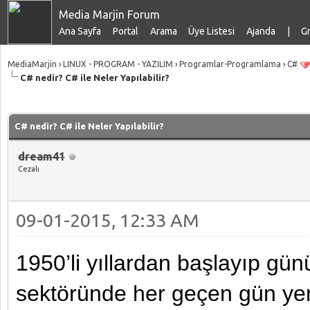
Media Marjin Forum
Ana Sayfa
Portal
Arama
Üye Listesi
Ajanda
|
Gr
MediaMarjin
›
LINUX - PROGRAM - YAZILIM
›
Programlar-Programlama
›
C#
C# nedir? C# ile Neler Yapılabilir?
talama: 0
C# nedir? C# ile Neler Yapılabilir?
dream41
Cezalı
09-01-2015, 12:33 AM
1950’li yıllardan başlayıp g
sektöründe her geçen gün y