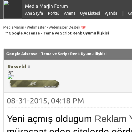
Media Marjin Forum
Ana Sayfa
Portal
Arama
Üye Listesi
Ajanda
|
Gr
MediaMarjin
›
Webmaster
›
Webmaster Destek
Google Adsense - Tema ve Script Renk Uyumu İlişkisi
talama: 0
Google Adsense - Tema ve Script Renk Uyumu İlişkisi
Rusveld
Üye
08-31-2015, 04:18 PM
Yeni açmış oldugum
Reklam Y
müracaat eden sitelerde görd