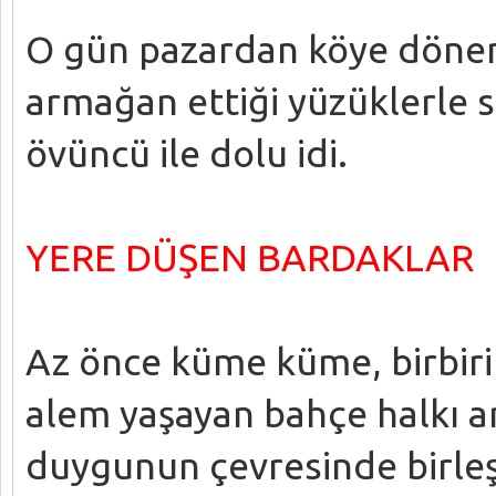
O gün pazardan köye dönen 
armağan ettiği yüzüklerle sü
övüncü ile dolu idi.
YERE DÜŞEN BARDAKLAR
Az önce küme küme, birbirin
alem yaşayan bahçe halkı ans
duygunun çevresinde birleş