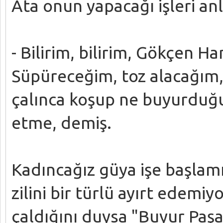
Ata onun yapacağı işleri an
- Bilirim, bilirim, Gökçen Ha
Süpüreceğim, toz alacağım, 
çalınca koşup ne buyurduğ
etme, demiş.
Kadıncağız güya işe başlamış
zilini bir türlü ayırt edemiy
çaldığını duysa "Buyur Paşa