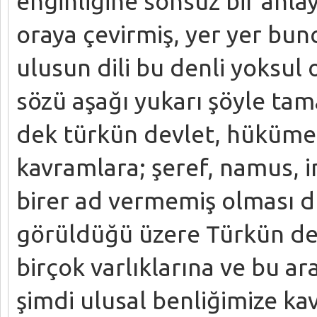
enginliğine sonsuz bir anlay
oraya çevirmiş, yer yer bun
ulusun dili bu denli yoksul o
sözü aşağı yukarı şöyle tam
dek türkün devlet, hükümet
kavramlara; şeref, namus, i
birer ad vermemiş olması dü
görüldüğü üzere Türkün de 
birçok varlıklarına ve bu a
şimdi ulusal benliğimize ka