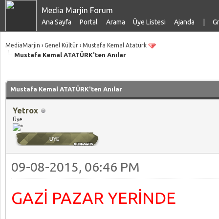
Media Marjin Forum
Ana Sayfa
Portal
Arama
Üye Listesi
Ajanda
|
Gr
MediaMarjin
›
Genel Kültür
›
Mustafa Kemal Atatürk
Mustafa Kemal ATATÜRK'ten Anılar
talama: 0
Mustafa Kemal ATATÜRK'ten Anılar
Yetrox
Üye
09-08-2015, 06:46 PM
GAZİ PAZAR YERİNDE