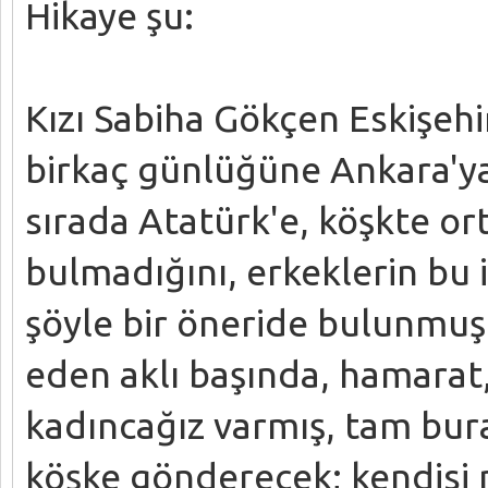
Hikaye şu:
Kızı Sabiha Gökçen Eskişehir
birkaç günlüğüne Ankara'ya
sırada Atatürk'e, köşkte or
bulmadığını, erkeklerin bu 
şöyle bir öneride bulunmuş:
eden aklı başında, hamarat, 
kadıncağız varmış, tam bura
köşke gönderecek; kendisi na