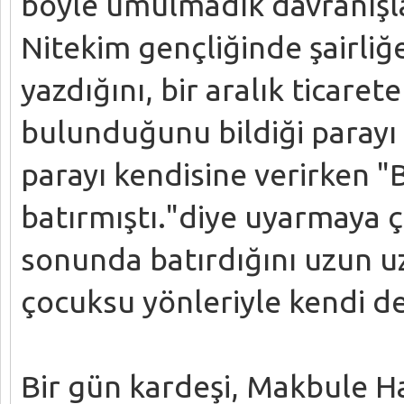
böyle umulmadık davranışlar
Nitekim gençliğinde şairliğ
yazdığını, bir aralık ticare
bulunduğunu bildiği parayı b
parayı kendisine verirken 
batırmıştı."diye uyarmaya ça
sonunda batırdığını uzun uz
çocuksu yönleriyle kendi de
Bir gün kardeşi, Makbule Han