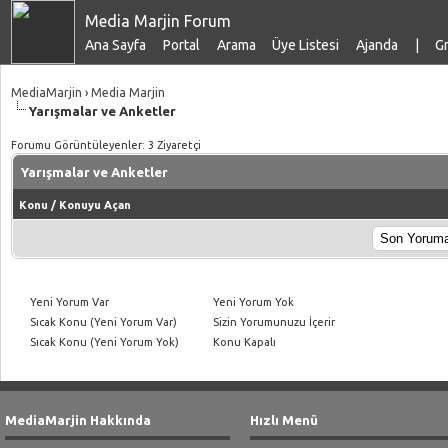
Media Marjin Forum
Ana Sayfa
Portal
Arama
Üye Listesi
Ajanda
|
Gr
MediaMarjin
›
Media Marjin
Yarışmalar ve Anketler
Forumu Görüntüleyenler: 3 Ziyaretçi
Yarışmalar ve Anketler
Konu
/
Konuyu Açan
Yeni Yorum Var
Yeni Yorum Yok
Sıcak Konu (Yeni Yorum Var)
Sizin Yorumunuzu İçerir
Sıcak Konu (Yeni Yorum Yok)
Konu Kapalı
MediaMarjin Hakkında
Hızlı Menü