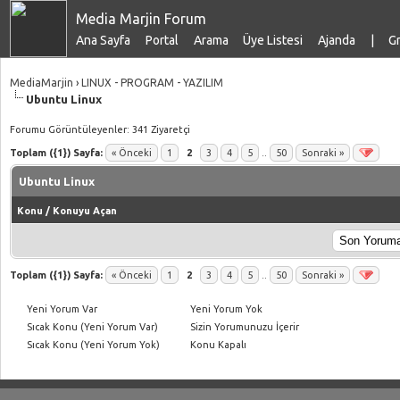
Media Marjin Forum
Ana Sayfa
Portal
Arama
Üye Listesi
Ajanda
|
Gr
MediaMarjin
›
LINUX - PROGRAM - YAZILIM
Ubuntu Linux
Forumu Görüntüleyenler: 341 Ziyaretçi
Toplam ({1}) Sayfa:
« Önceki
1
2
3
4
5
..
50
Sonraki »
Ubuntu Linux
Konu
/
Konuyu Açan
Toplam ({1}) Sayfa:
« Önceki
1
2
3
4
5
..
50
Sonraki »
Yeni Yorum Var
Yeni Yorum Yok
Sıcak Konu (Yeni Yorum Var)
Sizin Yorumunuzu İçerir
Sıcak Konu (Yeni Yorum Yok)
Konu Kapalı