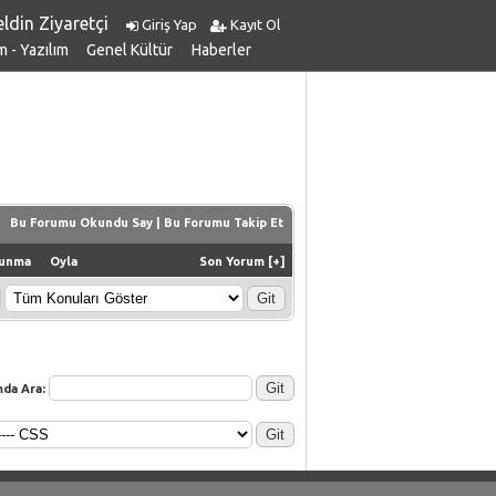
ldin Ziyaretçi
Giriş Yap
Kayıt Ol
m - Yazılım
Genel Kültür
Haberler
Bu Forumu Okundu Say
|
Bu Forumu Takip Et
unma
Oyla
Son Yorum
[
+
]
da Ara: