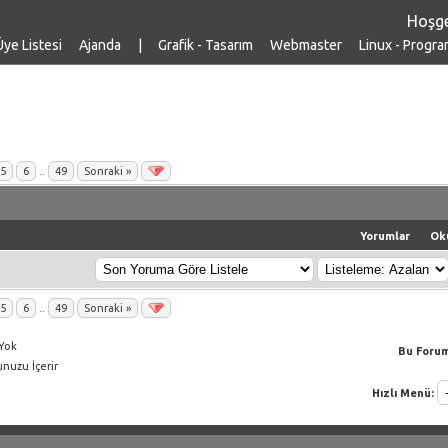
Hoşge
Üye Listesi
Ajanda
|
Grafik - Tasarım
Webmaster
Linux - Progra
5
6
..
49
Sonraki »
Yorumlar
Ok
5
6
..
49
Sonraki »
Yok
Bu Forum
nuzu İçerir
Hızlı Menü: