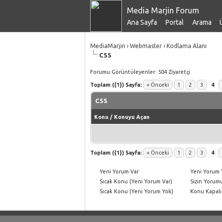
Media Marjin Forum
Ana Sayfa
Portal
Arama
MediaMarjin
›
Webmaster
›
Kodlama Alanı
CSS
Forumu Görüntüleyenler: 504 Ziyaretçi
Toplam ({1}) Sayfa:
« Önceki
1
2
3
4
CSS
Konu
/
Konuyu Açan
Toplam ({1}) Sayfa:
« Önceki
1
2
3
4
Yeni Yorum Var
Yeni Yorum 
Sıcak Konu (Yeni Yorum Var)
Sizin Yorumu
Sıcak Konu (Yeni Yorum Yok)
Konu Kapalı