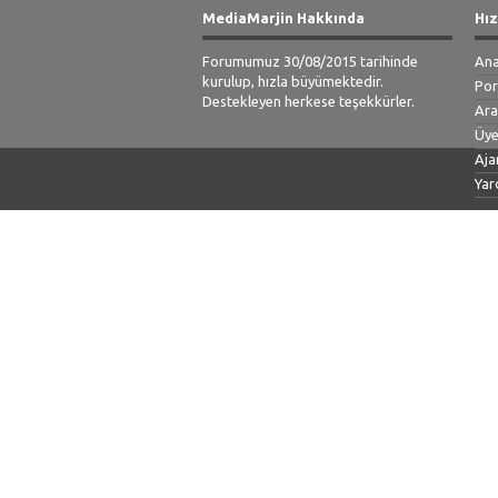
MediaMarjin Hakkında
Hız
Forumumuz 30/08/2015 tarihinde
Ana
kurulup, hızla büyümektedir.
Por
Destekleyen herkese teşekkürler.
Ar
Üye
Aja
Yar