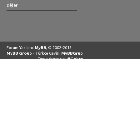
Diğer
Forum Yazılımı:
MyBB
, © 2002-2015
MyBB Group
- Türkçe Çeviri:
MyBBGrup
Tema Yapımcısı:
#Gokss