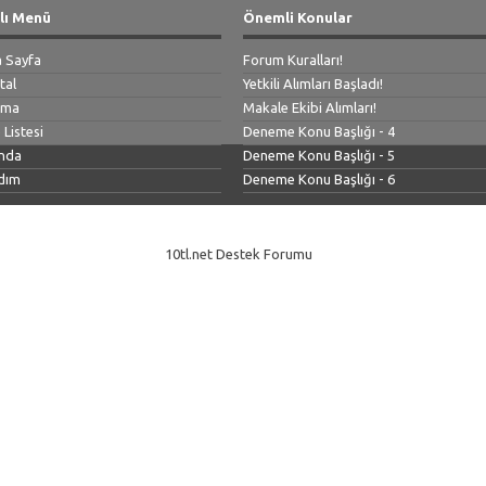
lı Menü
Önemli Konular
 Sayfa
Forum Kuralları!
tal
Yetkili Alımları Başladı!
ama
Makale Ekibi Alımları!
 Listesi
Deneme Konu Başlığı - 4
nda
Deneme Konu Başlığı - 5
dım
Deneme Konu Başlığı - 6
10tl.net Destek Forumu
-
Vidinli.net Shopping Platform
Vidinli.net Shopping Platform
Vidinli.net Shopping Platform