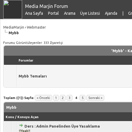
Media Marjin Forum
Ana Sayfa
Portal
Arama
Üye Listesi
Ajanda
|
Gr
MediaMarjin
›
Webmaster
Mybb
Forumu Görüntüleyenler: 333 Ziyaretçi
'Mybb' - K
Forumlar
Mybb Temaları
Toplam ({1}) Sayfa:
« Önceki
1
2
3
4
5
Sonraki »
Mybb
Konu
/
Konuyu Açan
Ders : Admin Panelinden Üye Yasaklama
5 üzerinden 0 Oy - Toplam Ortalama 0 Oy Verilmiş
1
2
3
4
5
!!Yeah!!