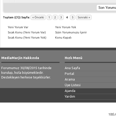
Toplam ({1}) Sayfa:
« Önceki
1
2
3
4
5
Sonraki »
Yeni Yorum Var
Yeni Yorum Yok
Sıcak Konu (Yeni Yorum Var)
Sizin Yorumunuzu İçerir
Sıcak Konu (Yeni Yorum Yok)
Konu Kapalı
MediaMarjin Hakkında
Hızlı Menü
Forumumuz 30/08/2015 tarihinde
Ana Sayfa
kurulup, hızla büyümektedir.
Portal
Destekleyen herkese teşekkürler.
Arama
Üye Listesi
Ajanda
Yardım
10tl